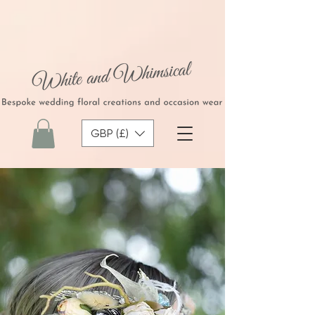
262214981549391
GBP (£)