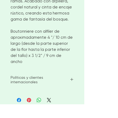
ramas. Acabado con arpillera,
cordel natural y cinta de encaje
rústico, creando esta hermosa
gama de fantasía del bosque.
Boutonniere con alfiler de
aproximadamente 4 "/ 10 cm de
largo (desde la parte superior
de la flor hasta la parte inferior
del tallo) x 3 1/2" / 9 cm de
ancho
Políticas y clientes
internacionales
Mi objetivo es enviar los artículos
disponibles en stock dentro de las
2-3 semanas posteriores a la
realización del pedido. Sin
&lt;Ir a la caja
embargo, para pedidos más