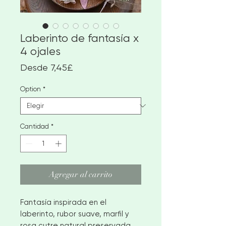
Laberinto de fantasía x
4 ojales
Precio
Desde
7,45£
de
oferta
Option
*
Cantidad
*
Agregar al carrito
Fantasía inspirada en el
laberinto, rubor suave, marfil y
rosa cutre natural preservada,