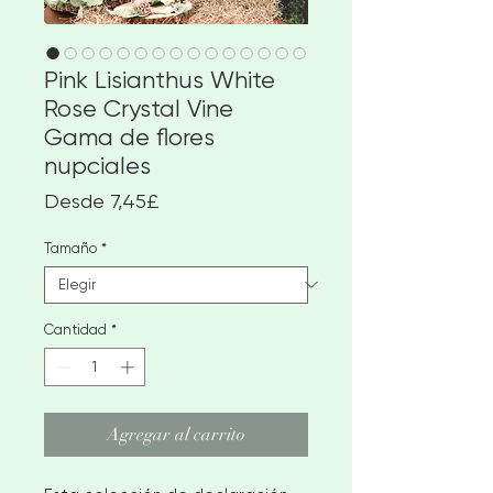
Pink Lisianthus White
Rose Crystal Vine
Gama de flores
nupciales
Precio
Desde
7,45£
de
oferta
Tamaño
*
Cantidad
*
Agregar al carrito