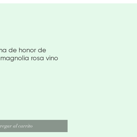
a de honor de
 magnolia rosa vino
o
regar al carrito