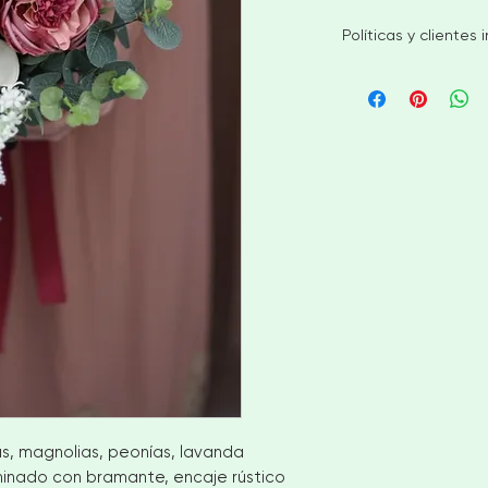
Políticas y clientes
Mi objetivo es envia
stock dentro de las
realización del ped
más grandes o artí
de 4 a 6 semanas a
conmigo para discut
Sin devoluciones ni
Pero por favor cont
con su pedido.
CLIENTES INTERNACIO
número de teléfono 
TENGA EN CUENTA L
CARGOS PERSONALI
SOY RESPONSABLE 
INCURRIR DE SU PAÍ
as, magnolias, peonías, lavanda
rminado con bramante, encaje rústico