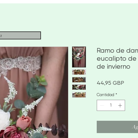
ja
Ramo de dam
eucalipto de
de invierno
Preci
44,95 GBP
Cantidad
*
Ag