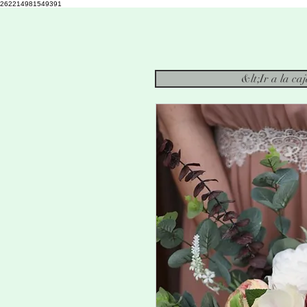
262214981549391
&lt;Ir a la ca